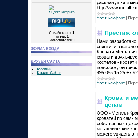
раскладушки и мно
http://www.metall-k
Уют и комфорт
|
Пере
Престиж кл
Онлайн всего:
1
Гостей:
1
Пользователей:
0
Нами разработано
спинки, и в каталог
ФОРМА ВХОДА
Кровати Металличе
кровати двухъярус
ДРУЗЬЯ САЙТА
хостелов • кроват
подсобок, бытовок 
Картинки
495 055 15 25 +7 92
Каталог Сайтов
Уют и комфорт
|
Пере
Кровати м
ценам
ООО «Металл-Кров
кроватей по самым
собственных цехах
металлические кро
можете увидеть в н