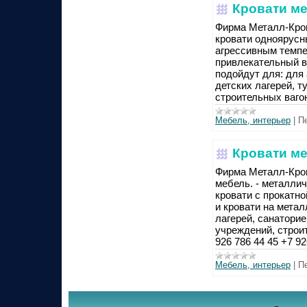
Кровати ме
Фирма Металл-Кров
кровати одноярусн
агрессивным темпе
привлекательный в
подойдут для: для
детских лагерей, т
строительных вагон
Мебель, интерьер
|
П
Кровати ме
Фирма Металл-Кро
мебель. - металли
кровати с прокатн
и кровати на мета
лагерей, санаторие
учреждений, строи
926 786 44 45 +7 92
Мебель, интерьер
|
П