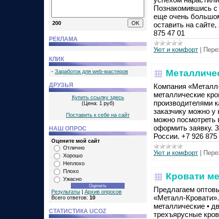
Познакомившись с н
еще очень большом
200
оставить на сайте,
875 47 01
РЕКЛАМА
Уют и комфорт
|
Пере
КЛИК
Металличес
-
Заработок для web-мастеров
ДРУЗЬЯ
Компания «Металл-
металлические кро
Купить ссылку здесь
производителями к
(Цена: 1 руб)
заказчику можно у
Поставить к себе на сайт
можно посмотреть в 
оформить заявку. 
НАШ ОПРОС
России. +7 926 875 
Оцените мой сайт
Отлично
Уют и комфорт
|
Пере
Хорошо
Неплохо
Плохо
Кровати ме
Ужасно
Предлагаем оптовы
Результаты
|
Архив опросов
«Металл-Кровати».
Всего ответов:
10
металлические • д
СТАТИСТИКА UCOZ
трехъярусные кров