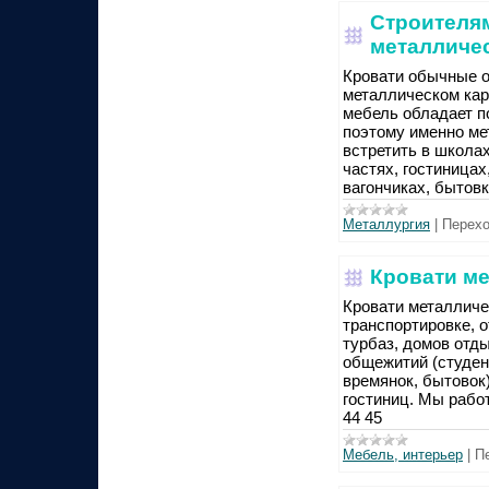
Строителям
металличе
Кровати обычные о
металлическом кар
мебель обладает п
поэтому именно ме
встретить в школа
частях, гостиницах
вагончиках, бытовк
Металлургия
|
Перехо
Кровати м
Кровати металличе
транспортировке, о
турбаз, домов отды
общежитий (студент
времянок, бытовок)
гостиниц. Мы работ
44 45
Мебель, интерьер
|
П