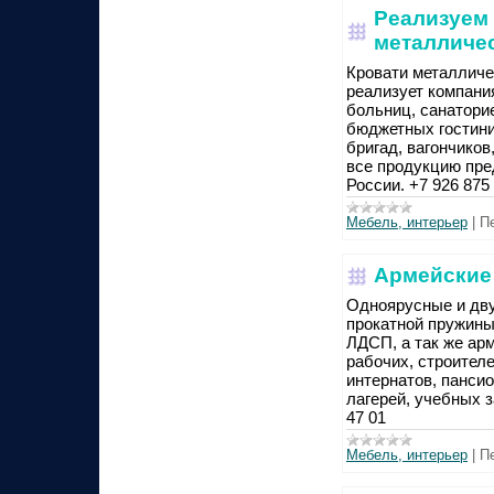
Реализуем 
металличе
Кровати металличе
реализует компани
больниц, санаторие
бюджетных гостини
бригад, вагончиков
все продукцию пре
России. +7 926 875 
Мебель, интерьер
|
П
Армейские
Одноярусные и дву
прокатной пружины 
ЛДСП, а так же ар
рабочих, строителе
интернатов, пансио
лагерей, учебных з
47 01
Мебель, интерьер
|
П