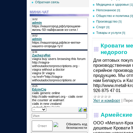
Обратная связь
Медицина и здоровье
[1]
Непознанное
[0]
МИНИ-ЧАТ
Общество и политика
[0
Производство
[5]
Спорт
[0]
Товары и услуги
[5]
Кровати ме
недорого
Для оптовых покуп
производственная 
серийное производ
продукцию. Мы отп
нам Беларусь и Ка
http://www.metall-k
926 875 47 01
Уют и комфорт
|
Пере
Армейские
ООО «Металл-Крова
дешевые Кровати М
успехом нарастили