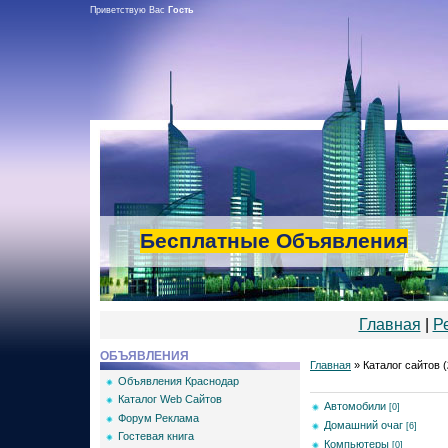
Приветствую Вас
Гость
Бесплатные Объявления
Главная
|
Р
ОБЪЯВЛЕНИЯ
Главная
»
Каталог сайтов
(
Объявления Краснодар
Каталог Web Сайтов
Автомобили
[0]
Форум Реклама
Домашний очаг
[6]
Гостевая книга
Компьютеры
[0]